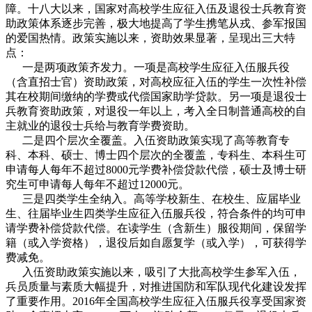
障。十八大以来，国家对高校学生应征入伍及退役士兵教育资
助政策体系逐步完善，极大地提高了学生携笔从戎、参军报国
的爱国热情。政策实施以来，资助效果显著，呈现出三大特
点：
一是两项政策齐发力。一项是高校学生应征入伍服兵役
（含直招士官）资助政策，对高校应征入伍的学生一次性补偿
其在校期间缴纳的学费或代偿国家助学贷款。另一项是退役士
兵教育资助政策，对退役一年以上，考入全日制普通高校的自
主就业的退役士兵给与教育学费资助。
二是四个层次全覆盖。入伍资助政策实现了高等教育专
科、本科、硕士、博士四个层次的全覆盖，专科生、本科生可
申请每人每年不超过8000元学费补偿贷款代偿，硕士及博士研
究生可申请每人每年不超过12000元。
三是四类学生全纳入。高等学校新生、在校生、应届毕业
生、往届毕业生四类学生应征入伍服兵役，符合条件的均可申
请学费补偿贷款代偿。在读学生（含新生）服役期间，保留学
籍（或入学资格），退役后如自愿复学（或入学），可获得学
费减免。
入伍资助政策实施以来，吸引了大批高校学生参军入伍，
兵员质量与素质大幅提升，对推进国防和军队现代化建设发挥
了重要作用。2016年全国高校学生应征入伍服兵役享受国家资